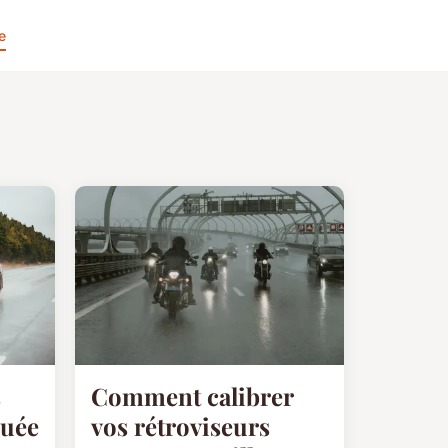
e
s
Comment calibrer
buée
vos rétroviseurs