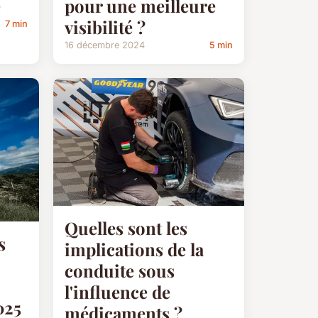
e
pour une meilleure
visibilité ?
7 min
16 décembre 2024
5 min
Quelles sont les
s
implications de la
conduite sous
l'influence de
025
médicaments ?