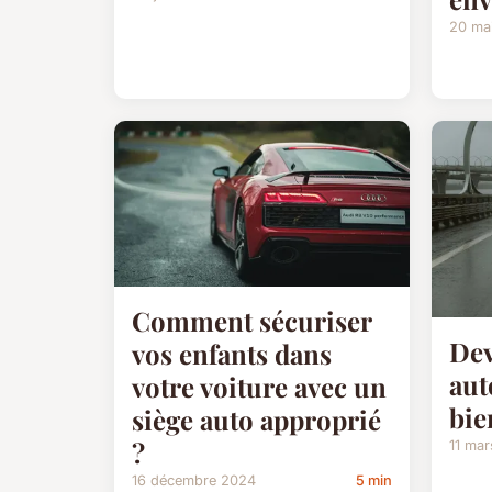
20 ma
Comment sécuriser
Dev
vos enfants dans
aut
votre voiture avec un
bie
siège auto approprié
?
11 ma
16 décembre 2024
5 min