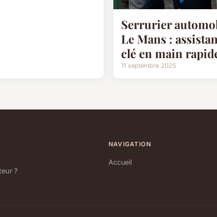
Serrurier automo
Le Mans : assista
clé en main rapid
11 septembre 2025
NAVIGATION
Accueil
teur ?