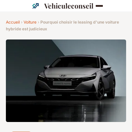
Vehiculeconseil
Accueil
›
Voiture
›
Pourquoi choisir le leasing d'une voiture
hybride est judicieux