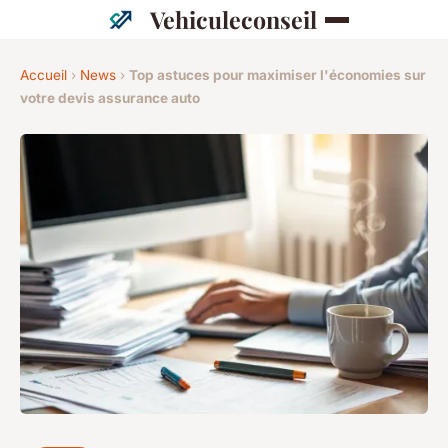
Vehiculeconseil
Accueil
›
News
›
Top astuces pour maximiser l'économies sur
votre devis assurance auto