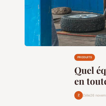
PRODUITS
Quel éq
en tout
Z
Zélie
26 novem