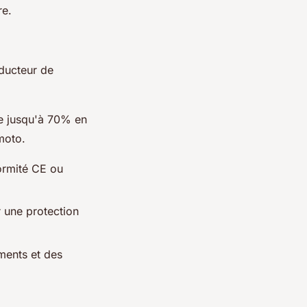
re.
nducteur de
de jusqu'à 70% en
moto.
ormité CE ou
r une protection
ments et des