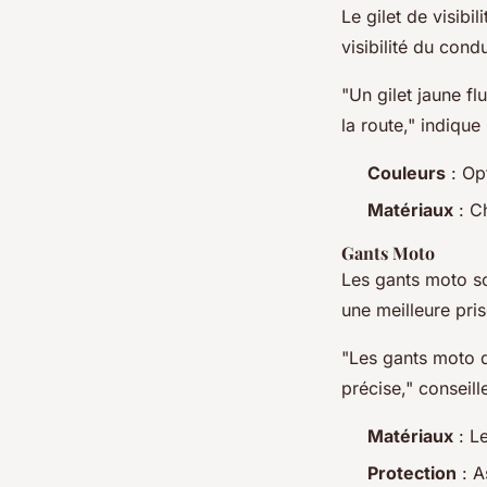
Le gilet de visibi
visibilité du con
"Un gilet jaune fl
la route," indique
Couleurs
: Opt
Matériaux
: Ch
Gants Moto
Les gants moto so
une meilleure pri
"Les gants moto d
précise," conseil
Matériaux
: L
Protection
: A