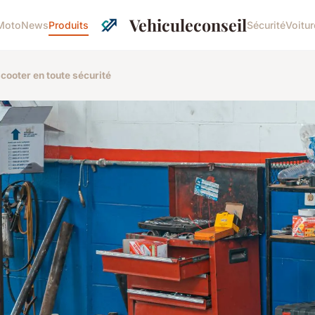
Vehiculeconseil
Moto
News
Produits
Sécurité
Voitur
cooter en toute sécurité