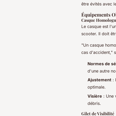
être évités avec 
Équipements Ob
Casque Homolog
Le casque est l'u
scooter. Il doit 
"Un casque homolo
cas d'accident," 
Normes de sé
d'une autre n
Ajustement
: 
optimale.
Visière
: Une v
débris.
Gilet de Visibilité