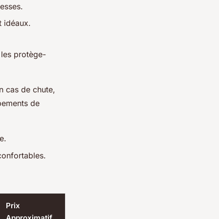
esses.
t idéaux.
les protège-
n cas de chute,
ipements de
e.
confortables.
Prix
Approximatif