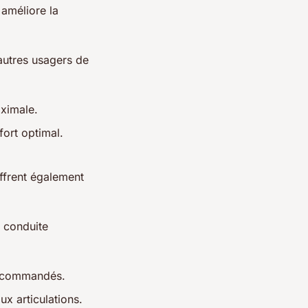
 améliore la
 autres usagers de
aximale.
fort optimal.
offrent également
e conduite
 recommandés.
x articulations.